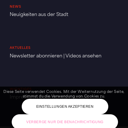
NEWS
Neuigkeiten aus der Stadt
AKTUELLES
Newsletter abonnieren
|
Videos ansehen
WICHTIGES
Diese Seite verwendet Cookies. Mit der Weiternutzung der Seite,
stimmst du die Verwendung von Cookies zu.
Impressum
|
Datenschutz
|
Kontakt
EINSTELLUNGEN AKZEPTIEREN
VERBERGE NUR DIE BENACHRICHTIGUNG