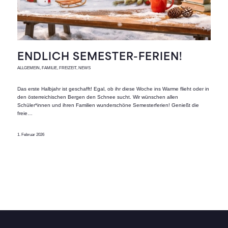
ENDLICH SEMESTER-FERIEN!
ALLGEMEIN
,
FAMILIE
,
FREIZEIT
,
NEWS
Das erste Halbjahr ist geschafft! Egal, ob ihr diese Woche ins Warme flieht oder in
den österreichischen Bergen den Schnee sucht. Wir wünschen allen
Schüler*innen und ihren Familien wunderschöne Semesterferien! Genießt die
freie…
1. Februar 2026